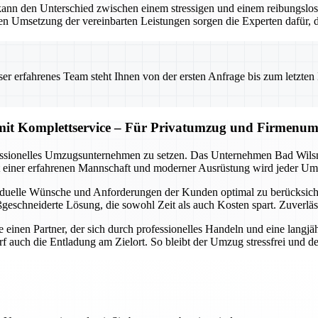
 kann den Unterschied zwischen einem stressigen und einem reibungs
n Umsetzung der vereinbarten Leistungen sorgen die Experten dafür, d
 erfahrenes Team steht Ihnen von der ersten Anfrage bis zum letzten Ka
t Komplettservice – Für Privatumzug und Firmenumz
ofessionelles Umzugsunternehmen zu setzen. Das Unternehmen Bad Wilsn
t einer erfahrenen Mannschaft und moderner Ausrüstung wird jeder Um
viduelle Wünsche und Anforderungen der Kunden optimal zu berücksicht
eschneiderte Lösung, die sowohl Zeit als auch Kosten spart. Zuverläs
nen Partner, der sich durch professionelles Handeln und eine langjäh
 auch die Entladung am Zielort. So bleibt der Umzug stressfrei und d