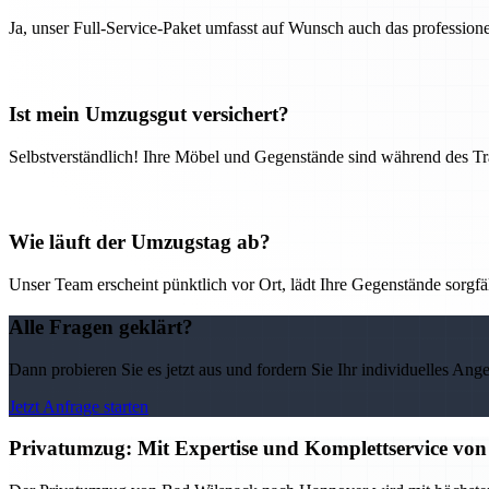
Ja, unser Full-Service-Paket umfasst auf Wunsch auch das professio
Ist mein Umzugsgut versichert?
Selbstverständlich! Ihre Möbel und Gegenstände sind während des Tra
Wie läuft der Umzugstag ab?
Unser Team erscheint pünktlich vor Ort, lädt Ihre Gegenstände sorgfälti
Alle Fragen geklärt?
Dann probieren Sie es jetzt aus und fordern Sie Ihr individuelles Ang
Jetzt Anfrage starten
Privatumzug: Mit Expertise und Komplettservice vo