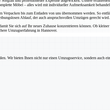
rgfalt und professioneller Expertise abgewickelt. Unsere erfahrenen 
komplette Möbel – alles wird mit individueller Aufmerksamkeit behandel
 vom Verpacken bis zum Entladen von uns übernommen werden. So entfä
 reibungslosen Ablauf, der auch anspruchsvollen Umzügen gerecht wird.
amit Sie sich auf Ihr neues Zuhause konzentrieren können. Ob kleine
ichere Umzugserfahrung in Hannover.
ilen. Wir bieten Ihnen nicht nur einen Umzugsservice, sondern auch ei